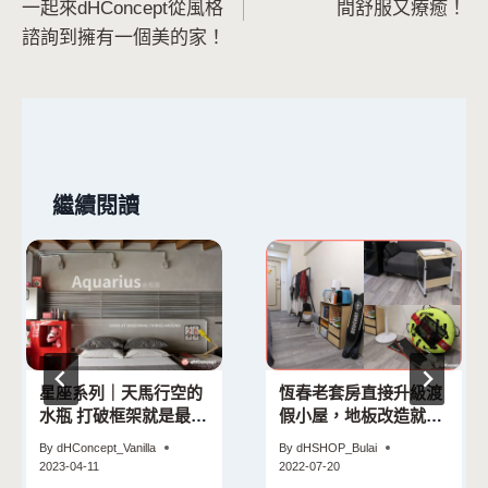
一起來dHConcept從風格
間舒服又療癒！
導
諮詢到擁有一個美的家！
覽
繼續閱讀
星座系列｜天馬行空的
恆春老套房直接升級渡
水瓶 打破框架就是最好
假小屋，地板改造就可
的居家規劃
以
By
dHConcept_Vanilla
By
dHSHOP_Bulai
2023-04-11
2022-07-20