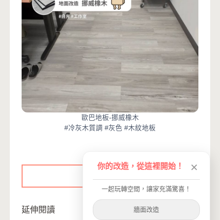
歐巴地板-挪威橡木
#冷灰木質調 #灰色 #木紋地板
你的改造，從這裡開始！
✕
立即購買
一起玩轉空間，讓家充滿驚喜！
延伸閱讀
牆面改造