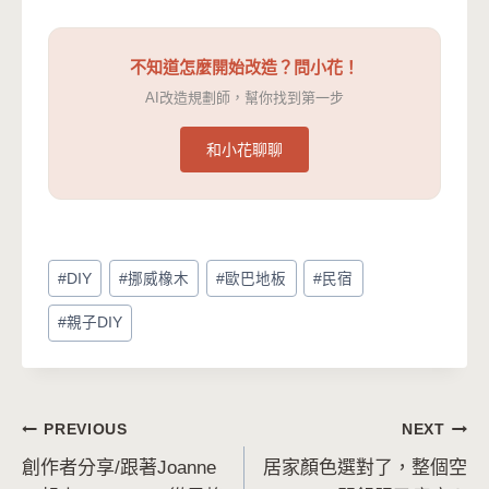
不知道怎麼開始改造？問小花！
AI改造規劃師，幫你找到第一步
和小花聊聊
Post
#
DIY
#
挪威橡木
#
歐巴地板
#
民宿
Tags:
#
親子DIY
文
PREVIOUS
NEXT
創作者分享/跟著Joanne
居家顏色選對了，整個空
章