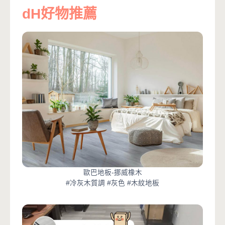
dH好物推薦
歐巴地板-挪威橡木
#冷灰木質調 #灰色 #木紋地板