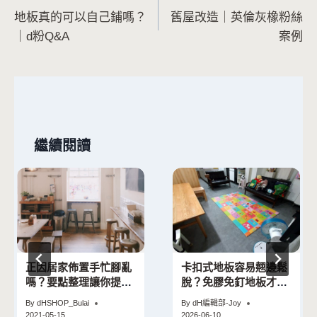
地板真的可以自己鋪嗎？
舊屋改造｜英倫灰橡粉絲
章
｜d粉Q&A
案例
導
覽
繼續閱讀
正因居家佈置手忙腳亂
卡扣式地板容易翹邊鬆
嗎？要點整理讓你提前
脫？免膠免釘地板才是
規劃不慌張
租屋族救星
By
dHSHOP_Bulai
By
dH編輯部-Joy
2021-05-15
2026-06-10