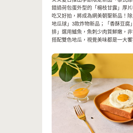
錯過荷包蛋外型的「楊枝甘露」厚片
吃又好拍，將成為網美朝聖新品！除此
地瓜球」3款炸物新品；「香酥豆腐
排」選用鱸魚，魚刺少肉質鮮嫩，非
搭配雙色地瓜，視覺美味都是一大饗