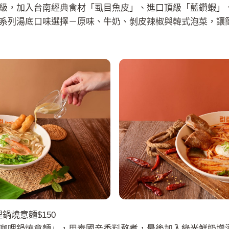
級，加入台南經典食材「虱目魚皮」、進口頂級「藍鑽蝦」
系列湯底口味選擇－原味、牛奶、剝皮辣椒與韓式泡菜，讓
鍋燒意麵$150
咖哩鍋燒意麵」，用泰國辛香料熬煮，最後加入綠光鮮奶增