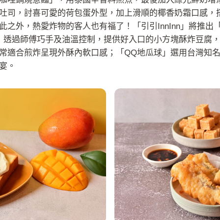
吐司，討喜可愛的荷包蛋外型，加上滑順的椰香奶霜口感，
之外，熱愛炸物的客人也有福了！「引引InnInn」將推出
」透過師傅巧手及油溫控制，提供好入口的小方塊酥炸豆腐
常適合煎炸呈現外酥內軟口感；「QQ地瓜球」選用台灣知名
宴。