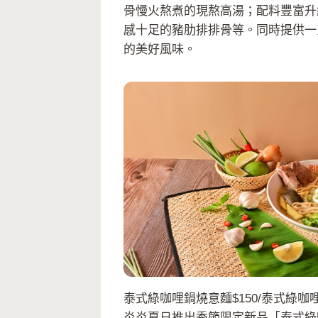
骨慢火熬煮的現熬高湯；配料豐富升
感十足的豬肋排排骨等。同時提供一
的美好風味。
泰式綠咖哩鍋燒意麵$150/泰式綠咖哩
炎炎夏日推出季節限定新品「泰式綠