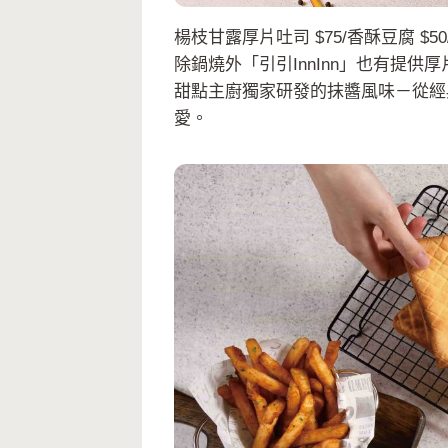
楊枝甘露厚片吐司 $75/香酥豆腐 $50
除鍋燒外「引引InnInn」也有提
甜點主廚獨家研發的抹醬風味－從經
愛。