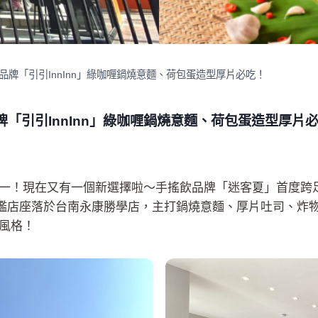
品牌「引引InnInn」綠咖喱鍋燒意麵、荷包蛋造型厚片必吃！
「引引InnInn」綠咖喱鍋燒意麵、荷包蛋造型厚
一！現在又有一個新選擇啦～手搖飲品牌「迷客夏」首度跨
間旗艦店座落於台南永康勝學店，主打鍋燒意麵、厚片吐司、
風格！