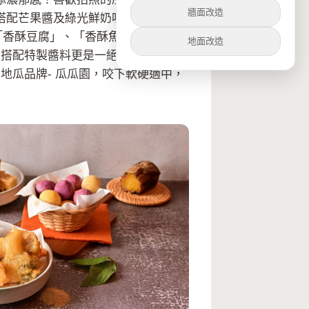
牆面改造
搭配芒果醬及綠光鮮奶吐司，酸甜好
「香酥豆腐」、「香酥魚排」及「QQ
地面改造
，搭配特製醬料更是一絕；「香酥魚
地瓜品牌- 瓜瓜園，咬下軟硬適中，