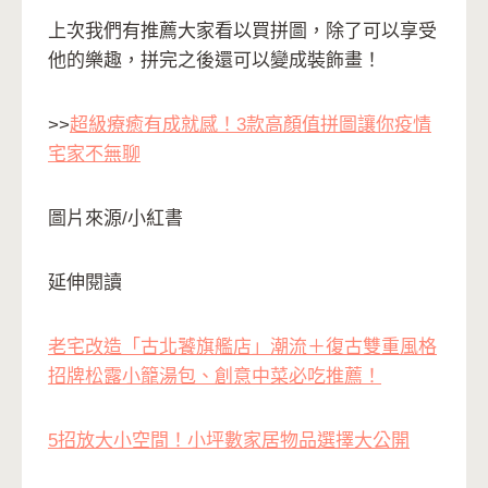
上次我們有推薦大家看以買拼圖，除了可以享受
他的樂趣，拼完之後還可以變成裝飾畫！
>>
超級療癒有成就感！3款高顏值拼圖讓你疫情
宅家不無聊
圖片來源/小紅書
延伸閱讀
老宅改造「古北饕旗艦店」潮流＋復古雙重風格
招牌松露小籠湯包、創意中菜必吃推薦！
5招放大小空間！小坪數家居物品選擇大公開