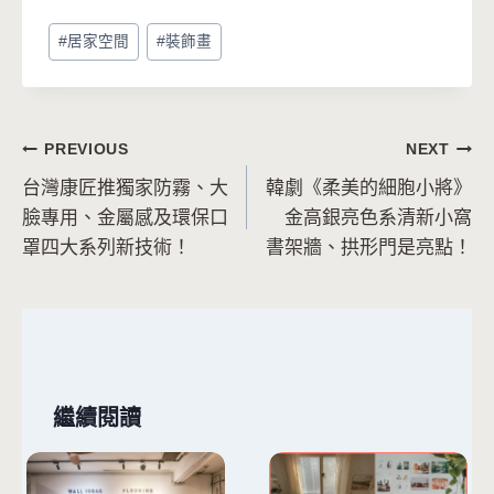
Post
#
居家空間
#
裝飾畫
Tags:
文
PREVIOUS
NEXT
台灣康匠推獨家防霧、大
韓劇《柔美的細胞小將》
章
臉專用、金屬感及環保口
金高銀亮色系清新小窩
導
罩四大系列新技術！
書架牆、拱形門是亮點！
覽
繼續閱讀