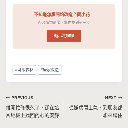
不知道怎麼開始改造？問小花！
AI改造規劃師，幫你找到第一步
和小花聊聊
Post
#
哥本森林
#
居家改造
Tags:
文
PREVIOUS
NEXT
離開忙碌很久了，卻在這
從嫌房間土氣，到朋友都
章
片地板上找回內心的安靜
想來蹭住
導