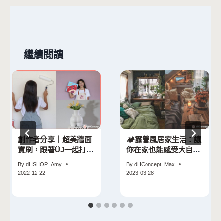
覽
繼續閱讀
創作者分享｜超美牆面
🏕️露營風居家生活：讓
實刷，跟著ÜJ一起打造
你在家也能感受大自然
質感牆面！
的美好！🍃
By
dHSHOP_Amy
By
dHConcept_Max
2022-12-22
2023-03-28