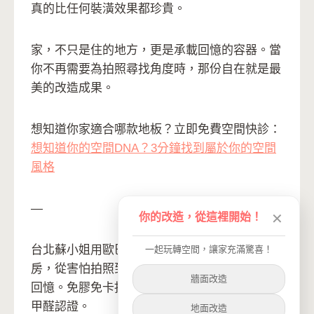
真的比任何裝潢效果都珍貴。
家，不只是住的地方，更是承載回憶的容器。當
你不再需要為拍照尋找角度時，那份自在就是最
美的改造成果。
想知道你家適合哪款地板？立即免費空間快診：
想知道你的空間DNA？3分鐘找到屬於你的空間
風格
—
你的改造，從這裡開始！
✕
台北蘇小姐用歐巴地板哥本森林改造30年老屋臥
一起玩轉空間，讓家充滿驚喜！
房，從害怕拍照到自信分享，親子DIY創造溫馨
牆面改造
回憶。免膠免卡扣，台灣唯一專利製程，SGS零
甲醛認證。
地面改造