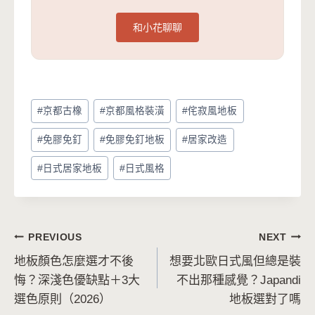
和小花聊聊
Post
#
京都古橡
#
京都風格裝潢
#
侘寂風地板
Tags:
#
免膠免釘
#
免膠免釘地板
#
居家改造
#
日式居家地板
#
日式風格
文
PREVIOUS
NEXT
地板顏色怎麼選才不後
想要北歐日式風但總是裝
章
悔？深淺色優缺點＋3大
不出那種感覺？Japandi
導
選色原則（2026）
地板選對了嗎