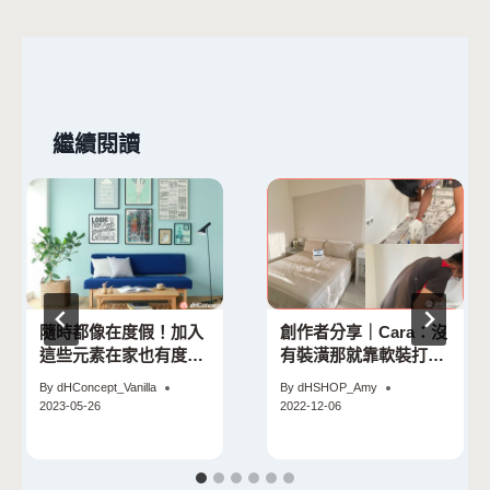
覽
繼續閱讀
隨時都像在度假！加入
創作者分享｜Cara：沒
這些元素在家也有度假
有裝潢那就靠軟裝打造
的chill感
居家風格！
By
dHConcept_Vanilla
By
dHSHOP_Amy
2023-05-26
2022-12-06