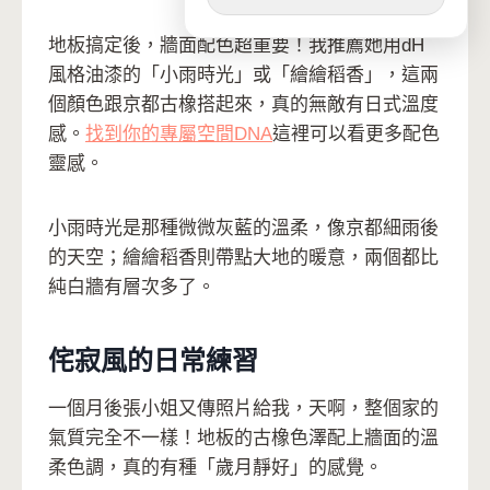
地板搞定後，牆面配色超重要！我推薦她用dH
風格油漆的「小雨時光」或「繪繪稻香」，這兩
個顏色跟京都古橡搭起來，真的無敵有日式溫度
感。
找到你的專屬空間DNA
這裡可以看更多配色
靈感。
小雨時光是那種微微灰藍的溫柔，像京都細雨後
的天空；繪繪稻香則帶點大地的暖意，兩個都比
純白牆有層次多了。
侘寂風的日常練習
一個月後張小姐又傳照片給我，天啊，整個家的
氣質完全不一樣！地板的古橡色澤配上牆面的溫
柔色調，真的有種「歲月靜好」的感覺。