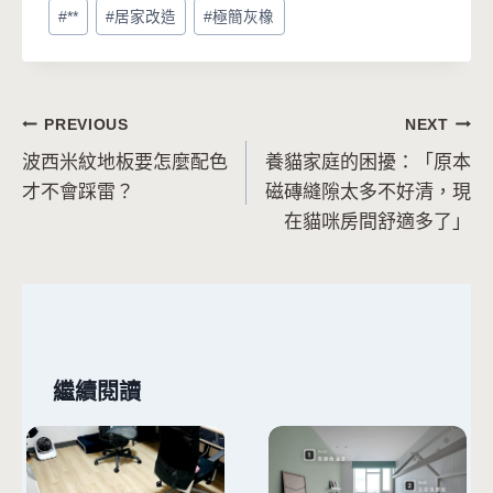
Post
#
**
#
居家改造
#
極簡灰橡
Tags:
文
PREVIOUS
NEXT
波西米紋地板要怎麼配色
養貓家庭的困擾：「原本
章
才不會踩雷？
磁磚縫隙太多不好清，現
導
在貓咪房間舒適多了」
覽
繼續閱讀