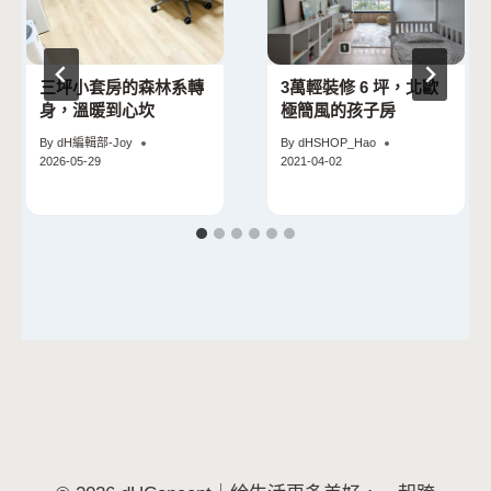
三坪小套房的森林系轉
3萬輕裝修 6 坪，北歐
身，溫暖到心坎
極簡風的孩子房
By
dH編輯部-Joy
By
dHSHOP_Hao
2026-05-29
2021-04-02