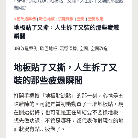
Home
/
沉穩深橡
/
地板貼了又撕，人生拆了又裝的那些疲
憊瞬間
D粉改造案例
|
歐巴地板
|
沉穩深橡
|
空間
|
空間改造
地板貼了又撕，人生拆了又裝的那些疲憊
瞬間
d粉改造案例
,
歐巴地板
,
沉穩深橡
,
空間
,
空間改造
地板貼了又撕，人生拆了又
裝的那些疲憊瞬間
打開手機搜「地板貼缺點」的那一刻，心情是五
味雜陳的。可能是當初衝動買了一堆地板貼，現
在開始後悔；也可能是正在糾結要不要換地板，
想先做功課。不管是哪種，都代表你對現在的地
面狀況有點…疲憊了。