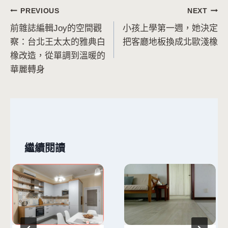
文
PREVIOUS
NEXT
前雜誌編輯Joy的空間觀
小孩上學第一週，她決定
章
察：台北王太太的雅典白
把客廳地板換成北歐淺橡
導
橡改造，從單調到溫暖的
華麗轉身
覽
繼續閱讀