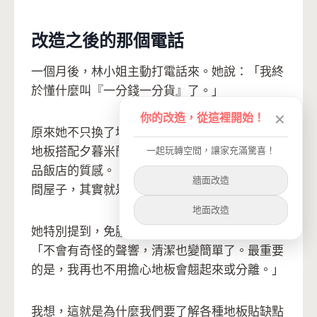
改造之後的那個電話
一個月後，林小姐主動打電話來。她說：「我終
於懂什麼叫『一分錢一分貨』了。」
你的改造，從這裡開始！
✕
原來她不只換了地板，連牆面都重新上色。深橡
一起玩轉空間，讓家充滿驚喜！
地板搭配夕暮米蘭的牆面，整個空間瞬間有了精
品飯店的質感。「朋友來都以為我重新裝潢了整
牆面改造
間屋子，其實就是地板和牆壁而已。」
地面改造
她特別提到，免膠免釘的穩定度讓她很安心：
「不會有奇怪的聲響，清潔也變簡單了。最重要
的是，我再也不用擔心地板會翹起來或分離。」
我想，這就是為什麼我們要了解各種地板貼缺點