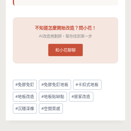
不知道怎麼開始改造？問小花！
AI改造規劃師，幫你找到第一步
和小花聊聊
Post
#
免膠免釘
#
免膠免釘地板
#
卡扣式地板
Tags:
#
地板改造
#
地板貼缺點
#
居家改造
#
沉穩深橡
#
空間質感