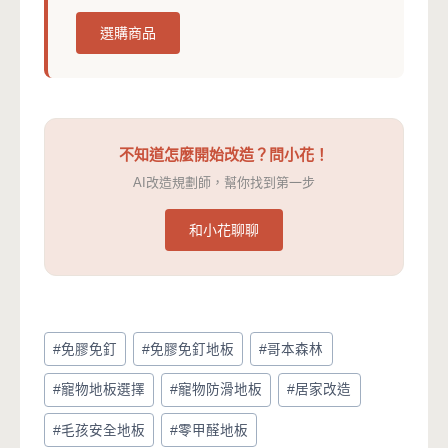
選購商品
不知道怎麼開始改造？問小花！
AI改造規劃師，幫你找到第一步
和小花聊聊
Post
#
免膠免釘
#
免膠免釘地板
#
哥本森林
Tags:
#
寵物地板選擇
#
寵物防滑地板
#
居家改造
#
毛孩安全地板
#
零甲醛地板