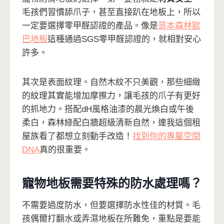
毛孩們習慣舔爪子，甚至直接趴在地板上，所以
一定要選擇零甲醛認證的產品。像是
哥本森林歐
巴地板
這種通過SGS零甲醛認證的，就相對安心
許多。
其次是表面紋理。自然木紋不只美觀，那些細緻
的紋理其實能增加摩擦力，讓毛孩的爪子有更好
的抓地力。搭配dH風格油漆的晨光煥白或午後
柔白，森林綠配白牆超級清新自然，連我這個租
屋族看了都想立刻動手改造！
找到你的專屬空間
DNA
真的很重要。
寵物地板需要特殊的防水處理嗎？
不需要過度防水，但要選擇防水性佳的材質。毛
孩偶爾打翻水或弄濕地板在所難免，重點是要能