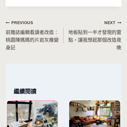
文
PREVIOUS
NEXT
前雜誌編輯看讀者改造：
地板貼到一半才發現的雷
章
桃園陳媽媽的片岩灰橡變
點，讓我想起那個改造夜
導
身記
晚
覽
繼續閱讀