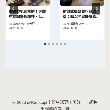
開運香氣這樣選！客廳
前雜誌編輯看粉絲改
柑橘調提振精神、臥房
造：暗沉老屋變身森系
花香調安穩入眠
美宅的設計巧思
By
Jacob-徐玉杰老師
By
dH編輯部-Joy
2022-03-03
2026-06-08
© 2026 dHConcept｜給生活更多美好，一起跨
出變美的第一步