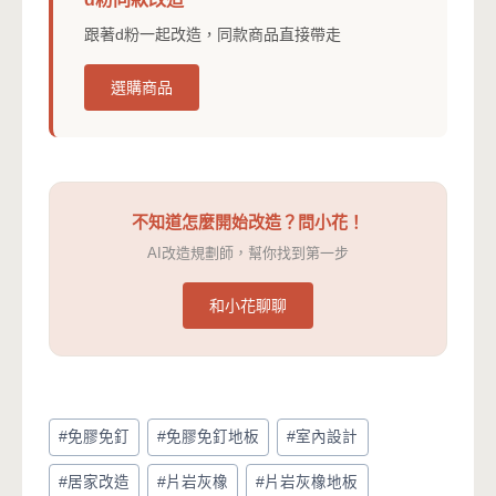
跟著d粉一起改造，同款商品直接帶走
選購商品
不知道怎麼開始改造？問小花！
AI改造規劃師，幫你找到第一步
和小花聊聊
Post
#
免膠免釘
#
免膠免釘地板
#
室內設計
Tags:
#
居家改造
#
片岩灰橡
#
片岩灰橡地板