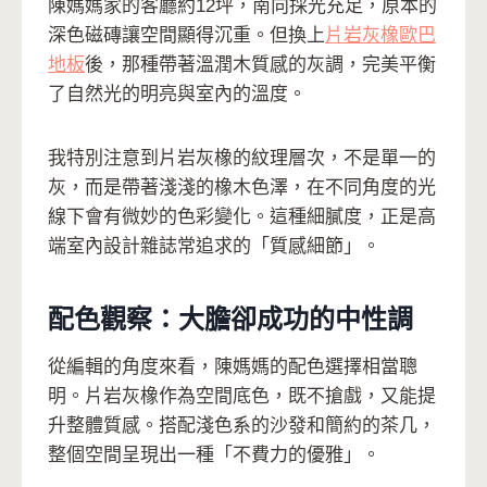
陳媽媽家的客廳約12坪，南向採光充足，原本的
深色磁磚讓空間顯得沉重。但換上
片岩灰橡歐巴
地板
後，那種帶著溫潤木質感的灰調，完美平衡
了自然光的明亮與室內的溫度。
我特別注意到片岩灰橡的紋理層次，不是單一的
灰，而是帶著淺淺的橡木色澤，在不同角度的光
線下會有微妙的色彩變化。這種細膩度，正是高
端室內設計雜誌常追求的「質感細節」。
配色觀察：大膽卻成功的中性調
從編輯的角度來看，陳媽媽的配色選擇相當聰
明。片岩灰橡作為空間底色，既不搶戲，又能提
升整體質感。搭配淺色系的沙發和簡約的茶几，
整個空間呈現出一種「不費力的優雅」。