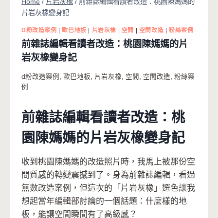
Home
/
片岩灰橡
/
前雜誌編輯看讀者改造：桃園陳媽媽的
片岩灰橡變身記
D粉改造案例
|
歐巴地板
|
片岩灰橡
|
空間
|
空間改造
|
粉絲案例
前雜誌編輯看讀者改造：桃園陳媽媽的片
岩灰橡變身記
d粉改造案例
,
歐巴地板
,
片岩灰橡
,
空間
,
空間改造
,
粉絲案
例
前雜誌編輯看讀者改造：桃
園陳媽媽的片岩灰橡變身記
收到桃園陳媽媽的改造照片時，我馬上被那份空
間質感的轉變震撼到了。身為前雜誌編輯，看過
無數改造案例，但這次的「片岩灰橡」選色讓我
想起當年編輯部討論的一個話題：什麼樣的地
板，能讓空間瞬間有了高級感？