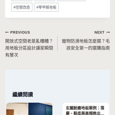
#
空間改造
#
零甲醛地板
文
PREVIOUS
NEXT
開放式空間老是亂糟糟？
寵物防滑地板怎麼選？毛
章
用地板分區設計讓家瞬間
孩安全第一的選購指南
導
有層次
覽
繼續閱讀
玄關耐磨地板案例：落
塵、鞋底與高頻進出怎