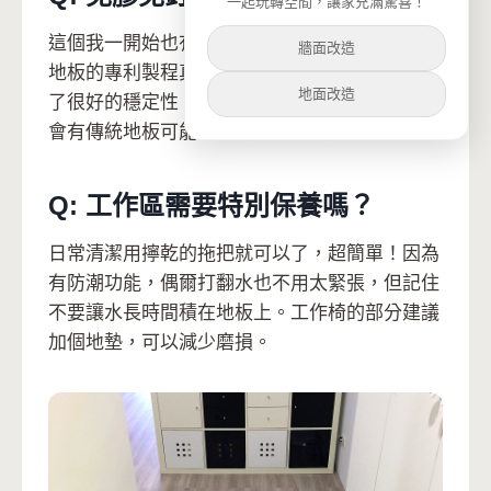
一起玩轉空間，讓家充滿驚喜！
這個我一開始也有疑慮，但實際使用後發現歐巴
牆面改造
地板的專利製程真的不是蓋的。5mm的厚度提供
地面改造
了很好的穩定性，而且因為是免膠免釘，反而不
會有傳統地板可能出現的膠水老化問題。
Q: 工作區需要特別保養嗎？
日常清潔用擰乾的拖把就可以了，超簡單！因為
有防潮功能，偶爾打翻水也不用太緊張，但記住
不要讓水長時間積在地板上。工作椅的部分建議
加個地墊，可以減少磨損。