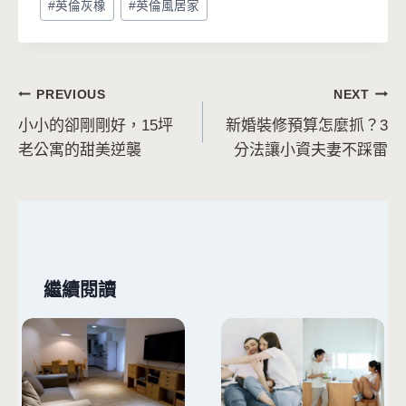
#
英倫灰橡
#
英倫風居家
文
PREVIOUS
NEXT
小小的卻剛剛好，15坪
新婚裝修預算怎麼抓？3
章
老公寓的甜美逆襲
分法讓小資夫妻不踩雷
導
覽
繼續閱讀