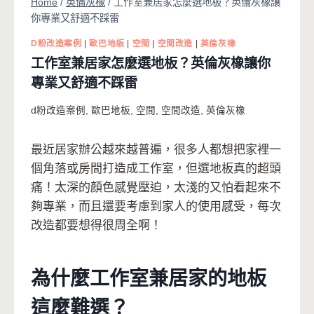
Home
/
英倫灰橡
/
工作室兼居家怎麼選地板？英倫灰橡讓
你專業又舒適不踩雷
D粉改造案例
|
歐巴地板
|
空間
|
空間改造
|
英倫灰橡
工作室兼居家怎麼選地板？英倫灰橡讓你
專業又舒適不踩雷
d粉改造案例
,
歐巴地板
,
空間
,
空間改造
,
英倫灰橡
最近居家辦公越來越普遍，很多人都想把家裡一
個角落或房間打造成工作室，但選地板真的超頭
痛！太深的顏色感覺壓迫，太淺的又怕看起來不
夠專業，而且還要考慮到家人的使用感受，每次
改造都要想得很周全啊！
為什麼工作室兼居家的地板
這麼難選？