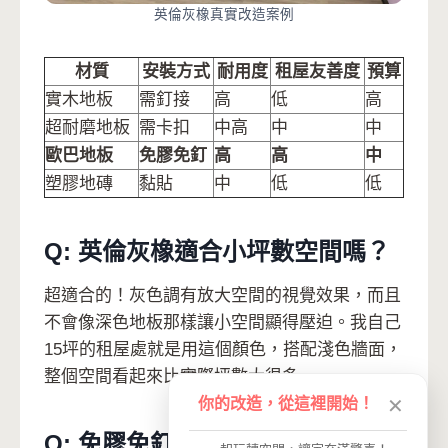
英倫灰橡真實改造案例
材質
安裝方式
耐用度
租屋友善度
預算
實木地板
需釘接
高
低
高
超耐磨地板
需卡扣
中高
中
中
歐巴地板
免膠免釘
高
高
中
塑膠地磚
黏貼
中
低
低
Q: 英倫灰橡適合小坪數空間嗎？
超適合的！灰色調有放大空間的視覺效果，而且
不會像深色地板那樣讓小空間顯得壓迫。我自己
15坪的租屋處就是用這個顏色，搭配淺色牆面，
整個空間看起來比實際坪數大很多。
你的改造，從這裡開始！
✕
Q: 免膠免釘的地板真的穩固嗎？