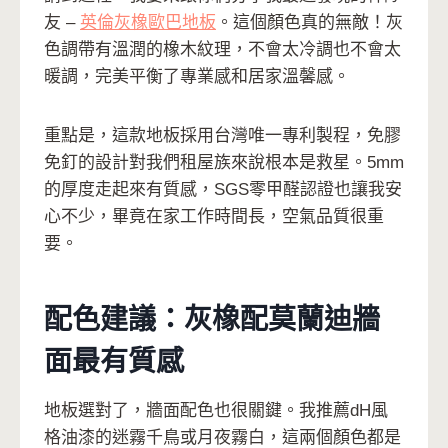
友 –
英倫灰橡歐巴地板
。這個顏色真的無敵！灰
色調帶有溫潤的橡木紋理，不會太冷調也不會太
暖調，完美平衡了專業感和居家溫馨感。
重點是，這款地板採用台灣唯一專利製程，免膠
免釘的設計對我們租屋族來說根本是救星。5mm
的厚度走起來有質感，SGS零甲醛認證也讓我安
心不少，畢竟在家工作時間長，空氣品質很重
要。
配色建議：灰橡配莫蘭迪牆
面最有質感
地板選對了，牆面配色也很關鍵。我推薦dH風
格油漆的迷霧千鳥或月夜霧白，這兩個顏色都是