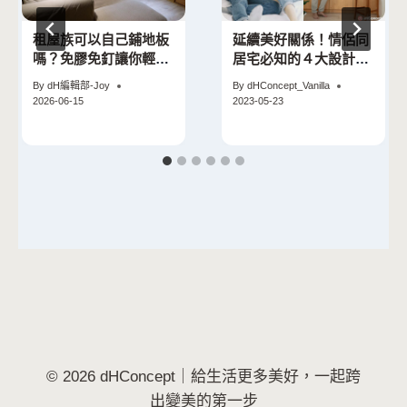
租屋族可以自己鋪地板
延續美好關係！情侶同
嗎？免膠免釘讓你輕鬆
居宅必知的４大設計裝
改造不留痕
修要點
By
dH編輯部-Joy
By
dHConcept_Vanilla
2026-06-15
2023-05-23
© 2026 dHConcept｜給生活更多美好，一起跨
出變美的第一步