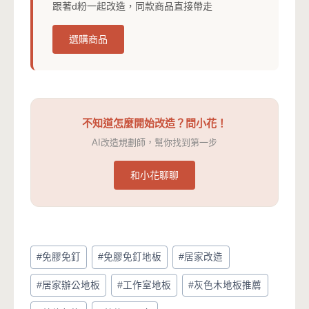
跟著d粉一起改造，同款商品直接帶走
選購商品
不知道怎麼開始改造？問小花！
AI改造規劃師，幫你找到第一步
和小花聊聊
Post
#
免膠免釘
#
免膠免釘地板
#
居家改造
Tags:
#
居家辦公地板
#
工作室地板
#
灰色木地板推薦