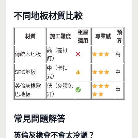
不同地板材質比較
租屋
預
材質
施工難度
專業感
適用
算
高（需打
傳統木地板
高
釘）
中（卡扣
SPC地板
中
式）
英倫灰橡歐
低（免膠免
中
巴地板
釘）
常見問題解答
英倫灰橡會不會太冷調？