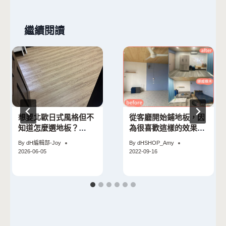
繼續閱讀
想要北歐日式風格但不
從客廳開始鋪地板，因
知道怎麼選地板？
為很喜歡這樣的效果，
Japandi風格宜諾斯暖
兒子房間也改造了！
By
dH編輯部-Joy
By
dHSHOP_Amy
木完美詮釋極簡生活美
2026-06-05
2022-09-16
學