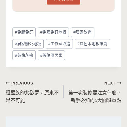
Post
#
免膠免釘
#
免膠免釘地板
#
居家改造
Tags:
#
居家辦公地板
#
工作室改造
#
灰色木地板推薦
#
英倫灰橡
#
英倫風居家
文
PREVIOUS
NEXT
租屋族的北歐夢，原來不
第一次裝修要注意什麼？
章
是不可能
新手必知的5大關鍵重點
導
覽