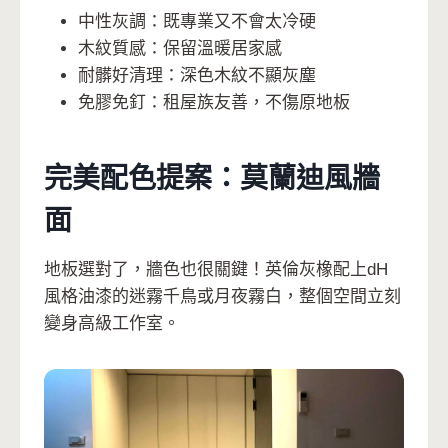
中性灰調：既專業又不會太冷硬
木紋質感：保留溫暖居家感
耐髒好清理：深色木紋不顯灰塵
免膠免釘：租屋族友善，不傷原地板
完美配色提案：莫蘭迪風牆
面
地板選對了，牆色也很關鍵！英倫灰橡配上dH
風格油漆的迷霧千鳥或月夜霧白，整個空間立刻
變身高級工作室。