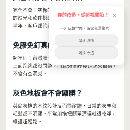
完全不會！灰橡的木紋帶有溫暖質感，加上適當
你的改造，從這裡開始！
✕
的燈光和軟件搭配，反而很有質感。我自己用了
半年，客戶都誇讚空間很有品味。
一起玩轉空間，讓家充滿驚喜！
牆面改造
免膠免釘真的牢固嗎？
地面改造
超牢固！台灣唯一專利製程的設計，我連咪醬在
上面跑跳都沒問題。而且5mm厚度踩起來很穩，
不會有空洞感。
灰色地板會不會顯髒？
英倫灰橡的木紋設計反而很耐髒，日常的灰塵和
毛髮都不明顯。平常用拖把簡單清理就很乾淨，
維護超輕鬆。