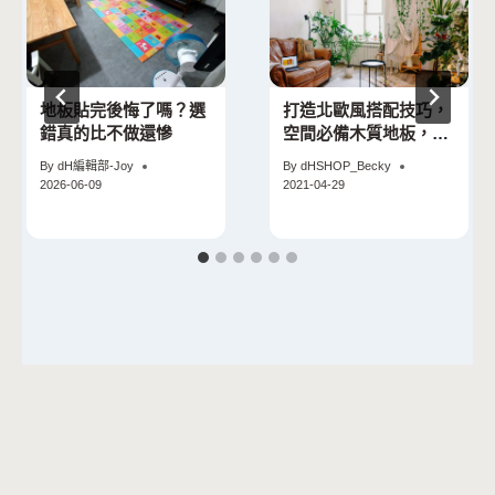
地板貼完後悔了嗎？選
打造北歐風搭配技巧，
錯真的比不做還慘
空間必備木質地板，深
色的地板也可以很北歐
By
dH編輯部-Joy
By
dHSHOP_Becky
2026-06-09
2021-04-29