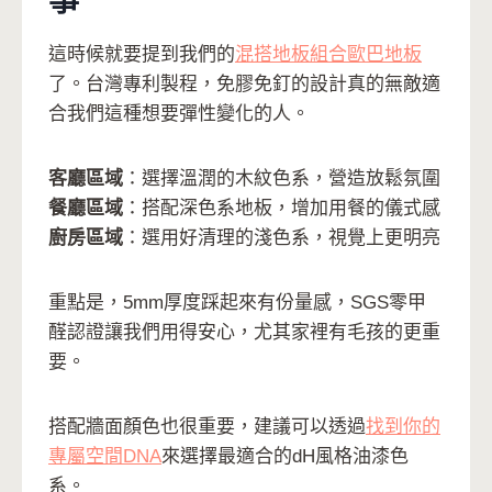
事
這時候就要提到我們的
混搭地板組合歐巴地板
了。台灣專利製程，免膠免釘的設計真的無敵適
合我們這種想要彈性變化的人。
客廳區域
：選擇溫潤的木紋色系，營造放鬆氛圍
餐廳區域
：搭配深色系地板，增加用餐的儀式感
廚房區域
：選用好清理的淺色系，視覺上更明亮
重點是，5mm厚度踩起來有份量感，SGS零甲
醛認證讓我們用得安心，尤其家裡有毛孩的更重
要。
搭配牆面顏色也很重要，建議可以透過
找到你的
專屬空間DNA
來選擇最適合的dH風格油漆色
系。