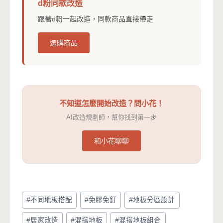
d粉同款改造
跟著d粉一起改造，同款商品直接帶走
選購商品
不知道怎麼開始改造？問小花！
AI改造規劃師，幫你找到第一步
和小花聊聊
Post
#
不同地板搭配
#
免膠免釘
#
地板分區設計
Tags:
#
居家改造
#
混搭地板
#
混搭地板組合