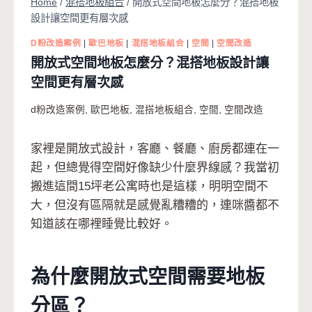
Home
/
混搭地板組合
/
開放式空間地板怎麼分？混搭地板
設計讓空間更有層次感
D粉改造案例
|
歐巴地板
|
混搭地板組合
|
空間
|
空間改造
開放式空間地板怎麼分？混搭地板設計讓
空間更有層次感
d粉改造案例
,
歐巴地板
,
混搭地板組合
,
空間
,
空間改造
家裡是開放式設計，客廳、餐廳、廚房都連在一
起，但總覺得空間好像缺少什麼界線感？我當初
搬進這間15坪老公寓時也是這樣，明明空間不
大，但沒有區隔就是感覺亂糟糟的，連咪醬都不
知道該在哪裡睡覺比較好。
為什麼開放式空間需要地板
分區？