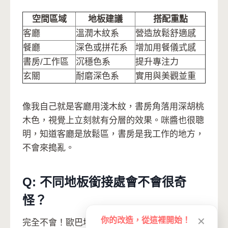
空間區域
地板建議
搭配重點
客廳
溫潤木紋系
營造放鬆舒適感
餐廳
深色或拼花系
增加用餐儀式感
書房/工作區
沉穩色系
提升專注力
玄關
耐磨深色系
實用與美觀並重
像我自己就是客廳用淺木紋，書房角落用深胡桃
木色，視覺上立刻就有分層的效果。咪醬也很聰
明，知道客廳是放鬆區，書房是我工作的地方，
不會來搗亂。
Q: 不同地板銜接處會不會很奇
怪？
你的改造，從這裡開始！
✕
完全不會！歐巴地板免膠免釘的設計，銜接處可