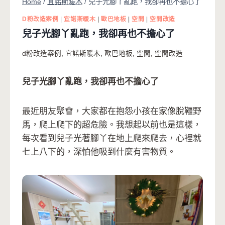
Home
/
宜諾斯暖木
/
兒子光腳丫亂跑，我卻再也不擔心了
D粉改造案例
|
宜諾斯暖木
|
歐巴地板
|
空間
|
空間改造
兒子光腳丫亂跑，我卻再也不擔心了
d粉改造案例
,
宜諾斯暖木
,
歐巴地板
,
空間
,
空間改造
兒子光腳丫亂跑，我卻再也不擔心了
最近朋友聚會，大家都在抱怨小孩在家像脫韁野
馬，爬上爬下的超危險。我想起以前也是這樣，
每次看到兒子光著腳丫在地上爬來爬去，心裡就
七上八下的，深怕他吸到什麼有害物質。