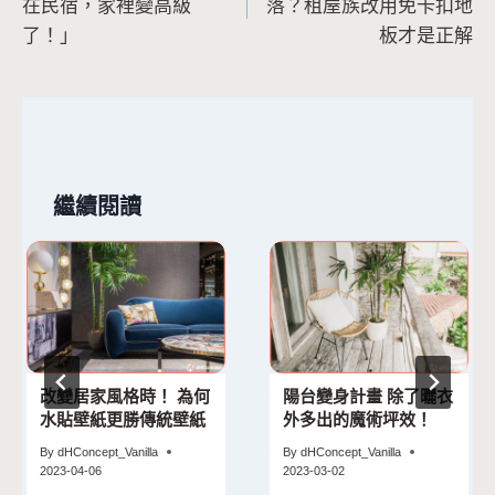
在民宿，家裡變高級
落？租屋族改用免卡扣地
導
了！」
板才是正解
覽
繼續閱讀
改變居家風格時！ 為何
陽台變身計畫 除了曬衣
水貼壁紙更勝傳統壁紙
外多出的魔術坪效！
By
dHConcept_Vanilla
By
dHConcept_Vanilla
2023-04-06
2023-03-02