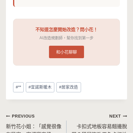
不知道怎麼開始改造？問小花！
AI改造規劃師，幫你找到第一步
和小花聊聊
Post
#
**
#
宜諾斯暖木
#
居家改造
Tags:
文
PREVIOUS
NEXT
新竹花小姐：「感覺很像
卡扣式地板容易翹邊脫
章