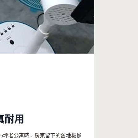
真耐用
5坪老公寓時，房東留下的舊地板慘