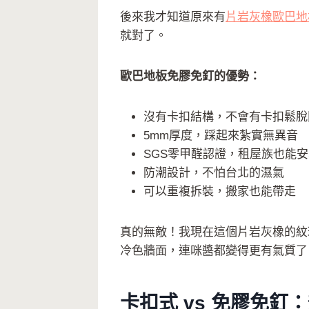
後來我才知道原來有
片岩灰橡歐巴地
就對了。
歐巴地板免膠免釘的優勢：
沒有卡扣結構，不會有卡扣鬆脫
5mm厚度，踩起來紮實無異音
SGS零甲醛認證，租屋族也能
防潮設計，不怕台北的濕氣
可以重複拆裝，搬家也能帶走
真的無敵！我現在這個片岩灰橡的紋
冷色牆面，連咪醬都變得更有氣質了
卡扣式 vs 免膠免釘