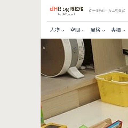
Skip
to
從一個角落，愛上整個家
content
人物
空間
風格
專欄