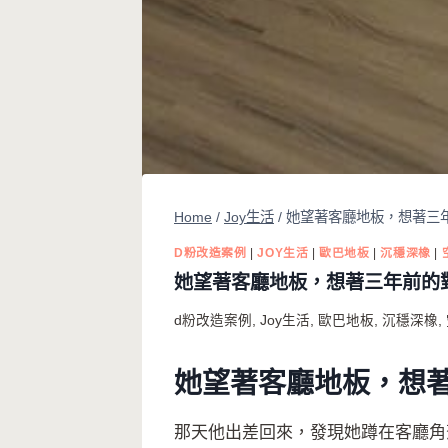
Home
/
Joy生活
/
她望著客廳地板，想著三
D粉改造案例
|
JOY生活
|
歐巴地板
|
沉穩深橡
|
她望著客廳地板，想著三年前的
d粉改造案例
,
Joy生活
,
歐巴地板
,
沉穩深橡
,
她望著客廳地板，想
那天他出差回來，發現她蹲在客廳角