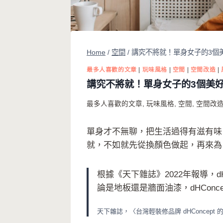
Home
/
空間
/
講究不將就！單身女子的3個
最多人喜歡的文章
|
玩味風格
|
空間
|
空間改造
|
講究不將就！單身女子的3個美
最多人喜歡的文章
,
玩味風格
,
空間
,
空間改
單身才不無聊，把生活過得有滋有味
就，不如就先從換顏色做起，再來為
根據《天下雜誌》2022年報導，
論是地板還是牆面油漆，dHConc
天下雜誌，〈台灣輕裝修品牌 dHConcept 