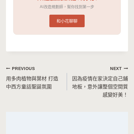
AI改造規劃師，幫你找到第一步
和小花聊聊
文
PREVIOUS
NEXT
用多肉植物與葉材 打造
因為疫情在家決定自己鋪
章
中西方童話聖誕氛圍
地板，意外讓整個空間質
導
感變好美！
覽