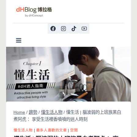
Skip
to
content
Home
/
趨勢
/
懂生活人物
/
懂生活 | 腦波弱的上班族黑白
煮阿虎： 享受生活裡香噴噴的迷人時刻
懂生活人物
|
最多人喜歡的文章
|
空間