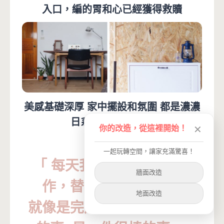
入口，編的胃和心已經獲得救贖
美感基礎深厚
家中
擺設和氛圍
都是濃濃
日系感
簡單而溫馨
你的改造，從這裡開始！
✕
一起玩轉空間，讓家充滿驚喜！
「
每天我們努力為別人工
牆面改造
作，替自己準備便當，
地面改造
就像是完成一件為自己而做