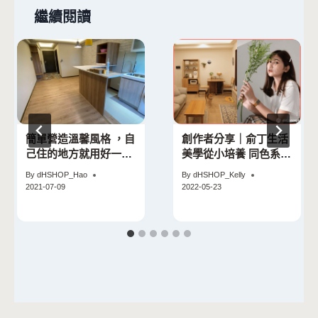
繼續閱讀
簡單營造溫馨風格 ，自
創作者分享｜俞丁生活
己住的地方就用好一點
美學從小培養 同色系佈
的
置出和諧居家感
By
dHSHOP_Hao
By
dHSHOP_Kelly
2021-07-09
2022-05-23