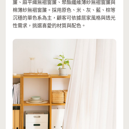
簾、麻平織無褶窗簾、聚酯纖維薄紗無褶窗簾與
棉薄紗無褶窗簾。採用原色、米、灰、藍、棕等
沉穩的單色系為主，顧客可依據居家風格與透光
性需求，挑選喜愛的材質與配色。