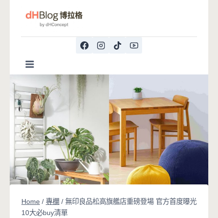
Skip
to
content
Home
/
專欄
/
無印良品松高旗艦店重磅登場 官方首度曝光
10大必buy清單