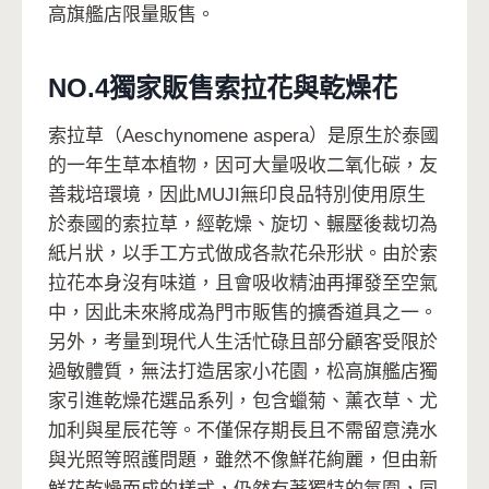
高旗艦店限量販售。
NO.4獨家販售索拉花與乾燥花
索拉草（Aeschynomene aspera）是原生於泰國
的一年生草本植物，因可大量吸收二氧化碳，友
善栽培環境，因此MUJI無印良品特別使用原生
於泰國的索拉草，經乾燥、旋切、輾壓後裁切為
紙片狀，以手工方式做成各款花朵形狀。由於索
拉花本身沒有味道，且會吸收精油再揮發至空氣
中，因此未來將成為門市販售的擴香道具之一。
另外，考量到現代人生活忙碌且部分顧客受限於
過敏體質，無法打造居家小花園，松高旗艦店獨
家引進乾燥花選品系列，包含蠟菊、薰衣草、尤
加利與星辰花等。不僅保存期長且不需留意澆水
與光照等照護問題，雖然不像鮮花絢麗，但由新