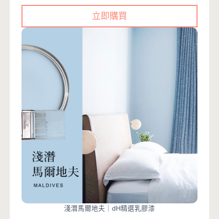
立即購買
淺潛馬爾地夫｜dH精選乳膠漆