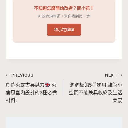
不知道怎麼開始改造？問小花！
AI改造規劃師，幫你找到第一步
和小花聊聊
文
PREVIOUS
NEXT
創造英式古典魅力
英
洞洞板的5種運用 誰說小
章
倫風室內設計的3種必備
空間不能兼具收納及生活
導
材料!
美感
覽