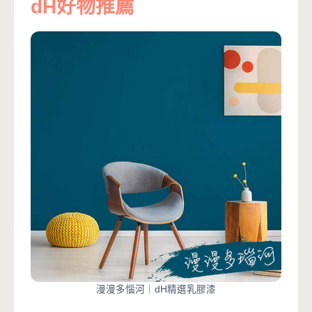
dH好物推薦
漫漫多惱河｜dH精選乳膠漆