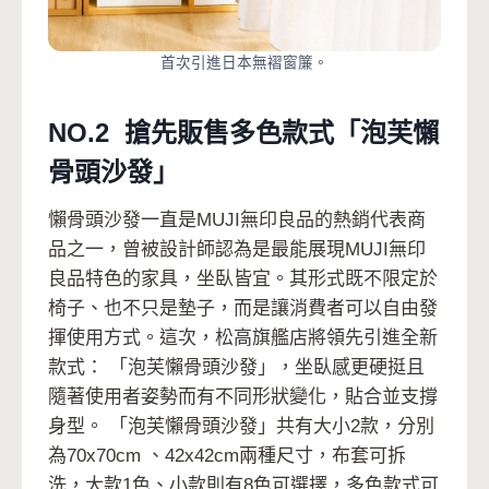
首次引進日本無褶窗簾。
NO.2 搶先販售多色款式「泡芙懶
骨頭沙發」
懶骨頭沙發一直是MUJI無印良品的熱銷代表商
品之一，曾被設計師認為是最能展現MUJI無印
良品特色的家具，坐臥皆宜。其形式既不限定於
椅子、也不只是墊子，而是讓消費者可以自由發
揮使用方式。這次，松高旗艦店將領先引進全新
款式： 「泡芙懶骨頭沙發」，坐臥感更硬挺且
隨著使用者姿勢而有不同形狀變化，貼合並支撐
身型。 「泡芙懶骨頭沙發」共有大小2款，分別
為70x70cm 、42x42cm兩種尺寸，布套可拆
洗，大款1色、小款則有8色可選擇，多色款式可