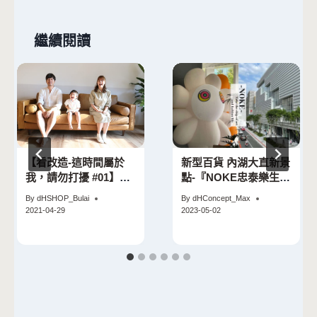
繼續閱讀
【看改造-這時間屬於
新型百貨 內湖大直新景
我，請勿打擾 #01】超
點-『NOKE忠泰樂生
質感生活暢銷女作家 葉
活』四大亮點開箱文
By
dHSHOP_Bulai
By
dHConcept_Max
揚 的家 | 療癒的專屬時
2021-04-29
2023-05-02
間