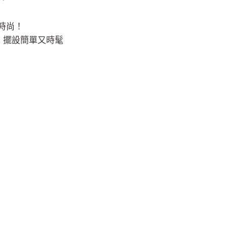
時尚！
燈飾、擺設簡單又時髦