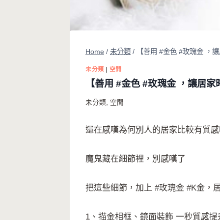
Home
/
未分類
/
【善用 #金色 #玫瑰金 ，
未分類
|
空間
【善用 #金色 #玫瑰金 ，讓居家
未分類
,
空間
還在感嘆為何別人的居家比較有質感
魔鬼藏在細節裡，別感嘆了
把這些細節，加上 #玫瑰金 #K金
1、描金相框、鏡面裝飾 一秒質感提