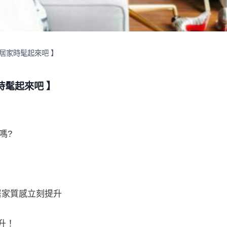
讓居家時髦起來吧 】
時髦起來吧 】
嗎?
，居家質感立刻提升
升！