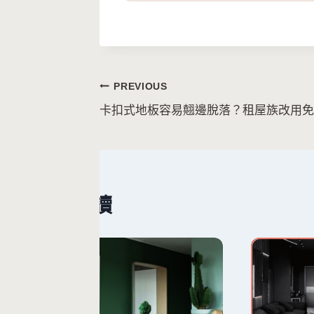
文
PREVIOUS
卡扣式地板容易翹邊脫落？租屋族改用免
章
導
覽
繼續閱讀