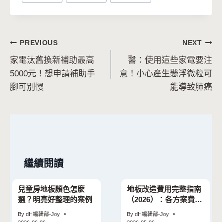
Tags:
文
PREVIOUS
NEXT
家電汰舊換新補助最高
醫：使用這些家電要注
章
5000元！想申請補助手
意！小心產生懸浮微粒可
導
腳可別慢
能導致肺癌
覽
繼續閱讀
兒童房地板顏色怎麼
地板改造費用完整指南
選？明亮好整理的案例
（2026）：各方案費用
試算一次看懂
By
dH編輯部-Joy
By
dH編輯部-Joy