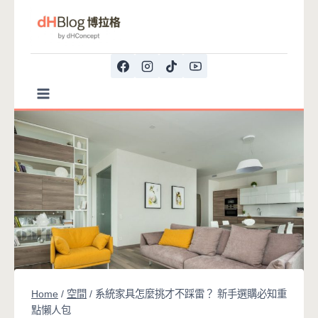
Skip
to
content
Home
/
空間
/
系統家具怎麼挑才不踩雷？ 新手選購必知重
點懶人包