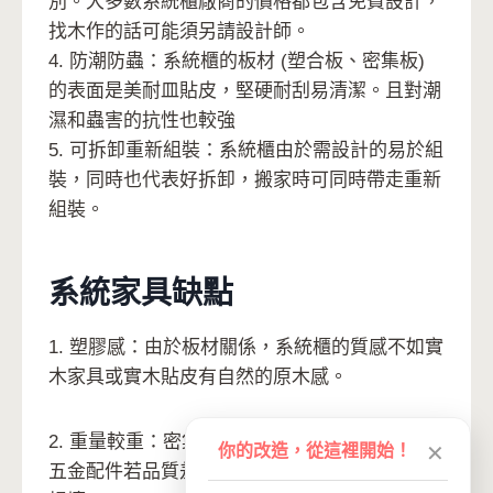
別。大多數系統櫃廠商的價格都包含免費設計，
找木作的話可能須另請設計師。
4. 防潮防蟲：系統櫃的板材 (塑合板、密集板)
的表面是美耐皿貼皮，堅硬耐刮易清潔。且對潮
濕和蟲害的抗性也較強
5. 可拆卸重新組裝：系統櫃由於需設計的易於組
裝，同時也代表好拆卸，搬家時可同時帶走重新
組裝。
系統家具缺點
1. 塑膠感：由於板材關係，系統櫃的質感不如實
木家具或實木貼皮有自然的原木感。
2. 重量較重：密集板、塑合板都是較重的板材，
你的改造，從這裡開始！
✕
五金配件若品質差，或使用習慣不佳，反而容易