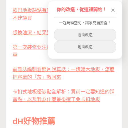
你的改造，從這裡開始！
✕
歐巴地板缺點有哪些？原廠自己說：這4種情況
不建議買
一起玩轉空間，讓家充滿驚喜！
想換油漆，結果整個家都變了樣
牆面改造
地面改造
第一次裝修要注意什麼？一個租屋族的真心話清
單
前雜誌編輯看照片說真話：一塊暖木地板，怎麼
把客廳的「灰」救回來
卡扣式地板優缺點全解析：買前一定要知道的踩
雷點，以及我為什麼最後選了免卡扣地板
dH好物推薦