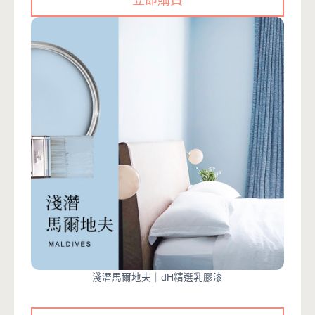
立即購買
淺潛馬爾地夫｜dH精選乳膠漆