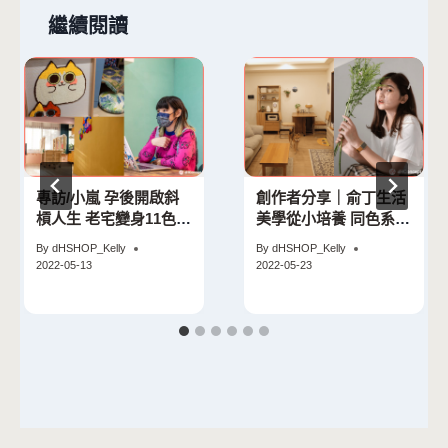
繼續閱讀
專訪/小嵐 孕後開啟斜
創作者分享｜俞丁生活
槓人生 老宅變身11色繽
美學從小培養 同色系佈
紛手作工作坊
置出和諧居家感
By
dHSHOP_Kelly
By
dHSHOP_Kelly
2022-05-13
2022-05-23