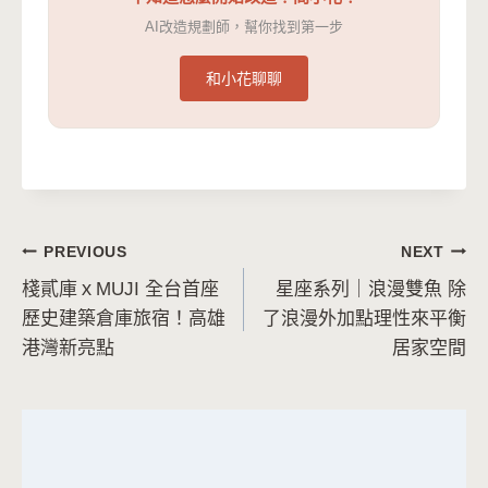
AI改造規劃師，幫你找到第一步
和小花聊聊
文
PREVIOUS
NEXT
棧貳庫ｘMUJI 全台首座
星座系列｜浪漫雙魚 除
章
歷史建築倉庫旅宿！高雄
了浪漫外加點理性來平衡
導
港灣新亮點
居家空間
覽