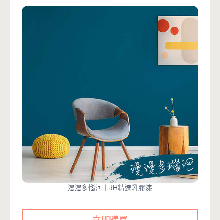
漫漫多惱河｜dH精選乳膠漆