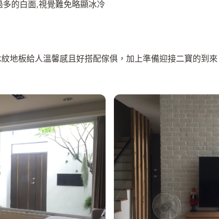
過多的白面,視覺難免略顯冰冷
木紋地板給人溫馨感且好搭配傢俱，加上準備迎接二寶的到