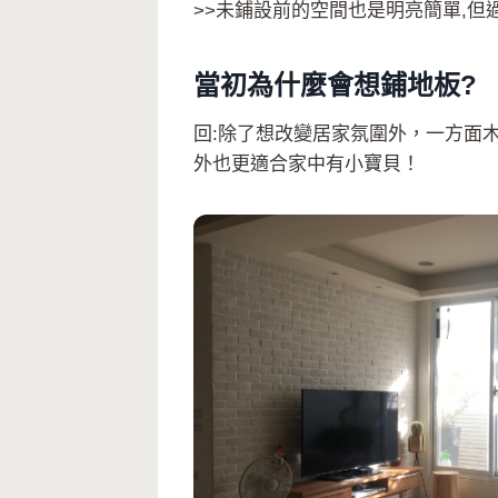
>>未鋪設前的空間也是明亮簡單,但
當初為什麼會想鋪地板?
回:除了想改變居家氛圍外，一方面
外也更適合家中有小寶貝！