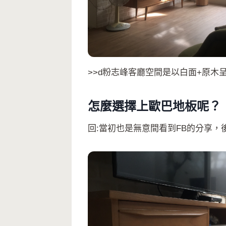
>>d粉志峰客廳空間是以白面+原木
怎麼選擇上歐巴地板呢？
回:當初也是無意間看到FB的分享