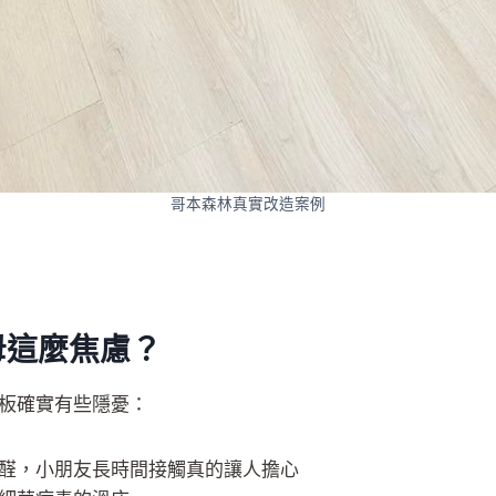
哥本森林真實改造案例
母這麼焦慮？
板確實有些隱憂：
醛，小朋友長時間接觸真的讓人擔心