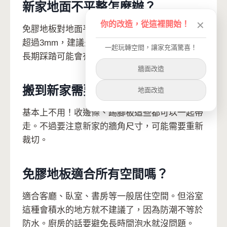
新家地面不平整怎麼辦？
你的改造，從這裡開始！
✕
免膠地板對地面平整度要求不高，但如果高低差
超過3mm，建議先用自流平或薄墊材處理。不然
一起玩轉空間，讓家充滿驚喜！
長期踩踏可能會有聲響或變形。
牆面改造
搬到新家需要重新購買配件嗎？
地面改造
基本上不用！收邊條、踢腳板這些都可以一起帶
走。不過要注意新家的牆角尺寸，可能需要重新
裁切。
免膠地板適合所有空間嗎？
適合客廳、臥室、書房等一般居住空間。但浴室
這種會積水的地方就不建議了，因為防潮不等於
防水。廚房的話要避免長時間泡水就沒問題。