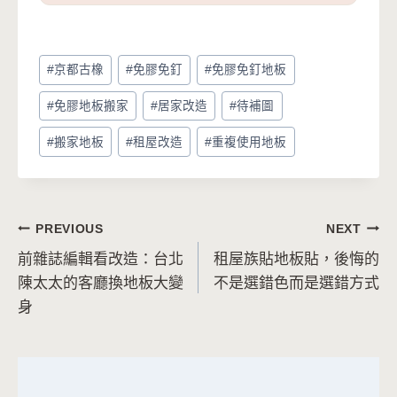
Post
#
京都古橡
#
免膠免釘
#
免膠免釘地板
Tags:
#
免膠地板搬家
#
居家改造
#
待補圖
#
搬家地板
#
租屋改造
#
重複使用地板
文
PREVIOUS
NEXT
前雜誌編輯看改造：台北
租屋族貼地板貼，後悔的
章
陳太太的客廳換地板大變
不是選錯色而是選錯方式
導
身
覽