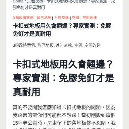
Home
/
片岩灰橡
/
卡扣式地板用久會翹邊？專家實測：免
膠免釘才是真耐用
D粉改造案例
|
歐巴地板
|
片岩灰橡
|
空間
|
空間改造
卡扣式地板用久會翹邊？專家實測：免膠
免釘才是真耐用
d粉改造案例
,
歐巴地板
,
片岩灰橡
,
空間
,
空間改造
卡扣式地板用久會翹邊？
專家實測：免膠免釘才是
真耐用
真的不要問我怎麼知道卡扣式地板的問題，因為
我踩過的雷你們可能都不想踩！當初剛搬到這個
15坪老公寓時，房東留下的舊地板慘不忍睹，我