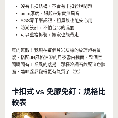
沒有卡扣結構，不會有卡扣鬆脫問題
5mm厚度，踩起來紮實無異音
SGS零甲醛認證，租屋族也能安心用
防潮設計，不怕台北的濕氣
可以重複拆裝，搬家也能帶走
真的無敵！我現在這個片岩灰橡的紋理超有質
感，搭配dH風格油漆的月夜霧白牆面，整個空
間瞬間有工業風的感覺。那種冷調石紋配冷色牆
面，連咪醬都變得更有氣質了（笑）。
卡扣式 vs 免膠免釘：規格比
較表