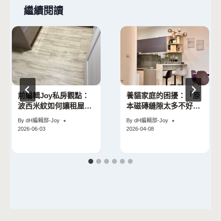
繼續閱讀
前編輯Joy私房觀點：
養貓家庭的困擾：「原
波西米紋如何讓租屋女
本磁磚縫隙太多不好
孩華麗轉身
清，現在貓咪房間舒適
By
dH編輯部-Joy
By
dH編輯部-Joy
多了」
2026-06-03
2026-04-08