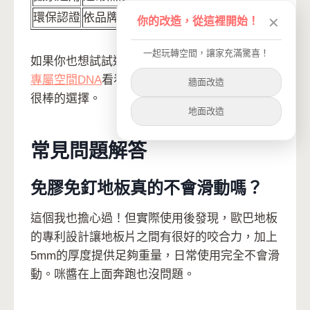
環保認證
依品牌而定
SGS零甲醛認證
你的改造，從這裡開始！
✕
一起玩轉空間，讓家充滿驚喜！
如果你也想試試這種石紋質感，可以到
找到你的
專屬空間DNA
看看其他配色建議，迷霧千鳥也是
牆面改造
很棒的選擇。
地面改造
常見問題解答
免膠免釘地板真的不會滑動嗎？
這個我也擔心過！但實際使用後發現，歐巴地板
的專利設計讓地板片之間有很好的咬合力，加上
5mm的厚度提供足夠重量，日常使用完全不會滑
動。咪醬在上面奔跑也沒問題。