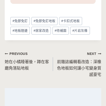
Post
#
免膠免釘
#
免膠免釘地板
#
卡扣式地板
Tags:
#
地板翹邊
#
居家改造
#
待補圖
#
片岩灰橡
文
PREVIOUS
NEXT
她在小橘睡著後，蹲在客
前雜誌編輯看改造：深橡
章
廳角落貼地板
色地板如何讓小宅變身質
導
感豪宅
覽