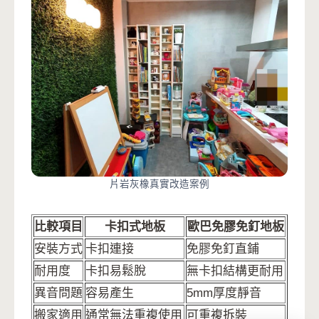
片岩灰橡真實改造案例
比較項目
卡扣式地板
歐巴免膠免釘地板
安裝方式
卡扣連接
免膠免釘直鋪
耐用度
卡扣易鬆脫
無卡扣結構更耐用
異音問題
容易產生
5mm厚度靜音
搬家適用
通常無法重複使用
可重複拆裝