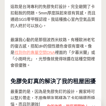
這款是台灣專利的免膠免釘設計，完全避開了卡
扣鬆脫的問題。5mm厚度踩起來很有質感，而且
通過SGS零甲醛認證，我這種擔心室內空氣品質
的人終於可以放心。
最讓我心動的是那個波西米紋路，有種歐洲老宅
的復古感，搭配dH的個性牆色會很有靈魂。像
是
找到你的專屬空間DNA
裡面的「夕暮米蘭」或
「小雨時光」，光想像就覺得咪醬在這種空間裡
會很優雅。
免膠免釘真的解決了我的租屋困擾
最重要的是，因為是免膠免釘的設計，搬家時可
以整片帶走，不用像朋友那樣為了卡扣損壞而煩
惱。而且防潮效果也比較好，不會像卡扣式那樣