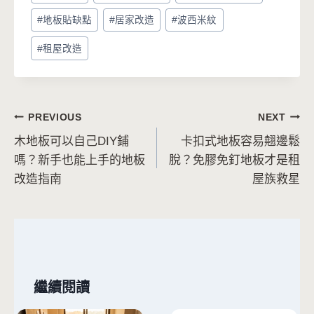
Tags:
#
地板貼缺點
#
居家改造
#
波西米紋
#
租屋改造
文
PREVIOUS
NEXT
木地板可以自己DIY鋪
卡扣式地板容易翹邊鬆
章
嗎？新手也能上手的地板
脫？免膠免釘地板才是租
導
改造指南
屋族救星
覽
繼續閱讀