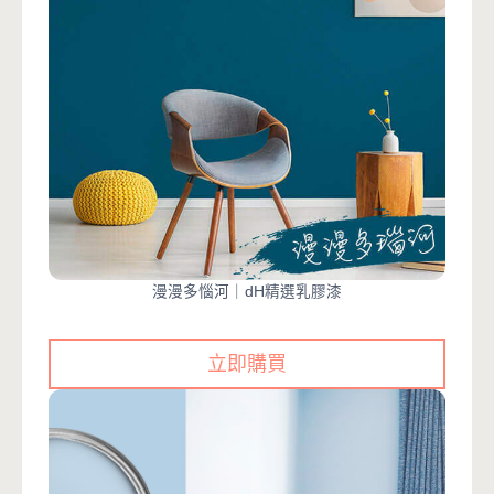
漫漫多惱河｜dH精選乳膠漆
立即購買