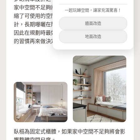
家中空間不足夠將會影響整體空間尺度，同時限
一起玩轉空間，讓家充滿驚喜！
縮了可使用的空間範圍。再來臥榻沿著窗邊而設
牆面改造
計，長期曝曬在陽光下，材質及色澤容易變質。
因此在規劃時最好先考量空間大小及日後的使用
地面改造
的習慣再來做決定。
臥榻為固定式櫃體，如果家中空間不足夠將會影