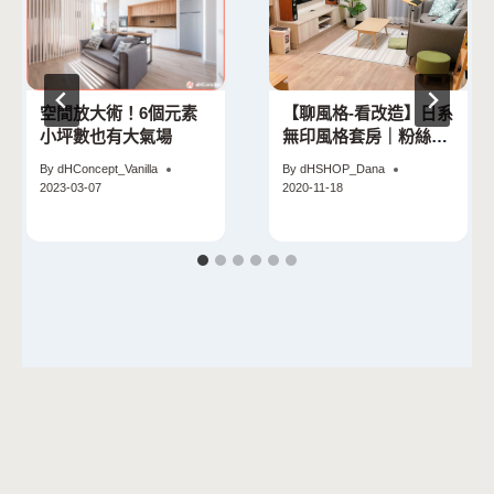
空間放大術！6個元素
【聊風格-看改造】日系
小坪數也有大氣場
無印風格套房｜粉絲改
造實際案例
By
dHConcept_Vanilla
By
dHSHOP_Dana
2023-03-07
2020-11-18